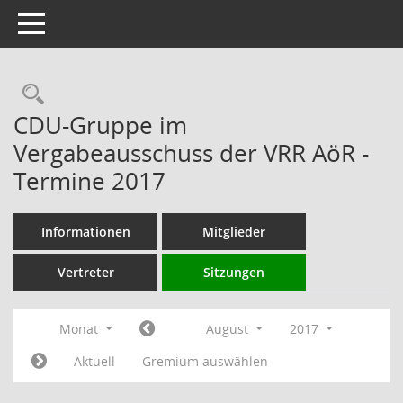
Toggle navigation
Rechercheauswahl
CDU-Gruppe im
Vergabeausschuss der VRR AöR -
Termine 2017
Informationen
Mitglieder
Vertreter
Sitzungen
Monat
August
2017
Aktuell
Gremium auswählen