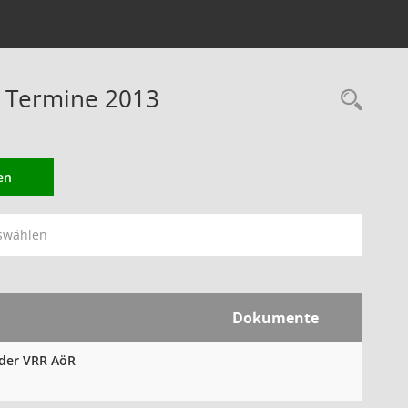
 Termine 2013
Rec
en
swählen
Dokumente
 der VRR AöR