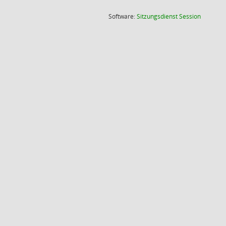
(Wird in
Software:
Sitzungsdienst
Session