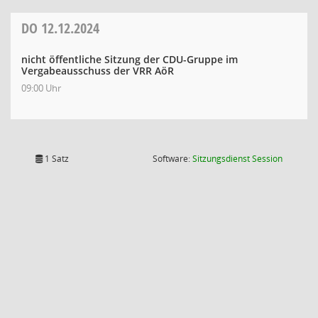
DO
12.12.2024
nicht öffentliche Sitzung der CDU-Gruppe im
Vergabeausschuss der VRR AöR
09:00 Uhr
(Wird in
1 Satz
Software:
Sitzungsdienst
Session