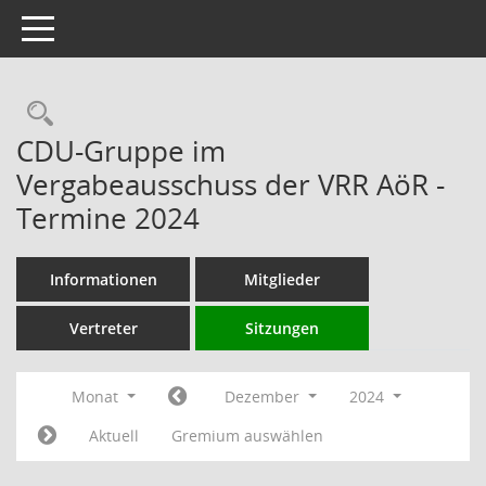
Toggle navigation
Rechercheauswahl
CDU-Gruppe im
Vergabeausschuss der VRR AöR -
Termine 2024
Informationen
Mitglieder
Vertreter
Sitzungen
Monat
Dezember
2024
Aktuell
Gremium auswählen