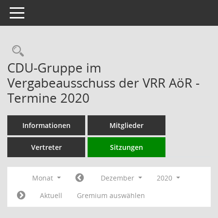
Toggle navigation
Rechercheauswahl
CDU-Gruppe im
Vergabeausschuss der VRR AöR -
Termine 2020
Informationen
Mitglieder
Vertreter
Sitzungen
Monat
Dezember
2020
Aktuell
Gremium auswählen