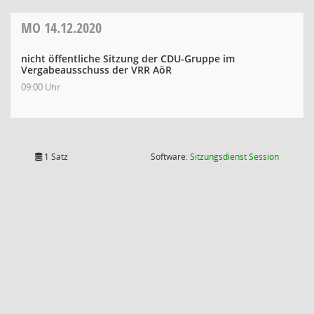
MO
14.12.2020
nicht öffentliche Sitzung der CDU-Gruppe im
Vergabeausschuss der VRR AöR
09:00 Uhr
(Wird in
1 Satz
Software:
Sitzungsdienst
Session