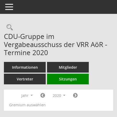
Toggle navigation
Rechercheauswahl
CDU-Gruppe im
Vergabeausschuss der VRR AöR -
Termine 2020
Informationen
Mitglieder
Vertreter
Sitzungen
Jahr
2020
Gremium auswählen