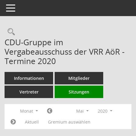
Toggle navigation
Rechercheauswahl
CDU-Gruppe im
Vergabeausschuss der VRR AöR -
Termine 2020
Informationen
Mitglieder
Vertreter
Sitzungen
Monat
Mai
2020
Aktuell
Gremium auswählen