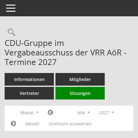
Toggle navigation
Rechercheauswahl
CDU-Gruppe im
Vergabeausschuss der VRR AöR -
Termine 2027
Informationen
Mitglieder
Vertreter
Sitzungen
Monat
Mai
2027
Aktuell
Gremium auswählen