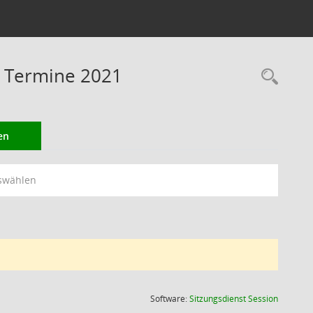
 Termine 2021
Rec
en
swählen
(Wird in
Software:
Sitzungsdienst
Session