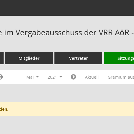
 im Vergabeausschuss der VRR AöR -
Mitglieder
Vertreter
Sitzung
Mai
2021
Aktuell
Gremium au
den.