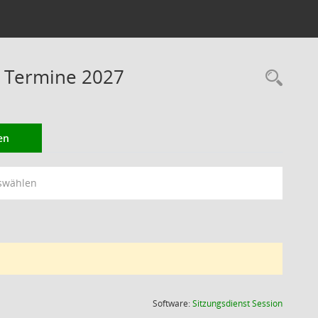
 Termine 2027
Rec
en
swählen
(Wird in
Software:
Sitzungsdienst
Session