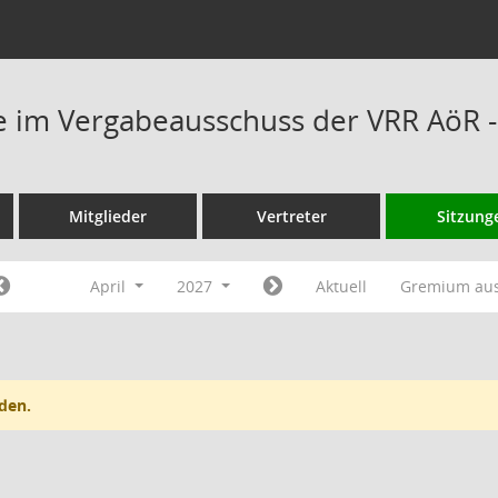
 im Vergabeausschuss der VRR AöR -
Mitglieder
Vertreter
Sitzung
April
2027
Aktuell
Gremium au
den.