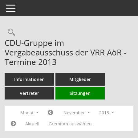
Toggle navigation
Rechercheauswahl
CDU-Gruppe im
Vergabeausschuss der VRR AöR -
Termine 2013
Informationen
Mitglieder
Vertreter
Sitzungen
Monat
November
2013
Aktuell
Gremium auswählen