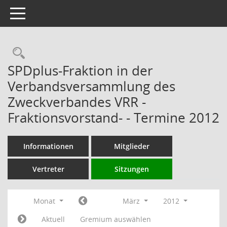
Toggle navigation
Rechercheauswahl
SPDplus-Fraktion in der
Verbandsversammlung des
Zweckverbandes VRR -
Fraktionsvorstand- - Termine 2012
Informationen
Mitglieder
Vertreter
Sitzungen
Monat
März
2012
Aktuell
Gremium auswählen