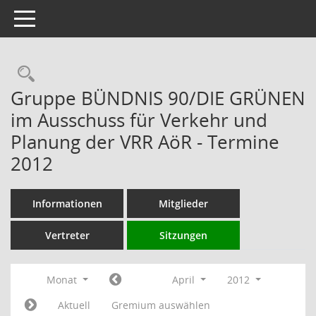
Toggle navigation
Rechercheauswahl
Gruppe BÜNDNIS 90/DIE GRÜNEN
im Ausschuss für Verkehr und
Planung der VRR AöR - Termine
2012
Informationen
Mitglieder
Vertreter
Sitzungen
Monat
April
2012
Aktuell
Gremium auswählen