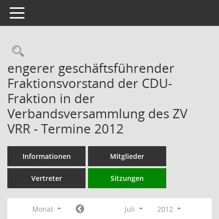
Toggle navigation
Rechercheauswahl
engerer geschäftsführender
Fraktionsvorstand der CDU-
Fraktion in der
Verbandsversammlung des ZV
VRR - Termine 2012
Informationen
Mitglieder
Vertreter
Sitzungen
Monat
Juli
2012