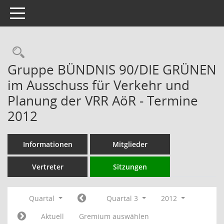
Toggle navigation
Rechercheauswahl
Gruppe BÜNDNIS 90/DIE GRÜNEN
im Ausschuss für Verkehr und
Planung der VRR AöR - Termine
2012
Informationen
Mitglieder
Vertreter
Sitzungen
Quartal
Quartal 3
2012
Aktuell
Gremium auswählen