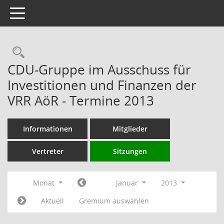
Toggle navigation
Rechercheauswahl
CDU-Gruppe im Ausschuss für
Investitionen und Finanzen der
VRR AöR - Termine 2013
Informationen
Mitglieder
Vertreter
Sitzungen
Monat
Januar
2013
Aktuell
Gremium auswählen