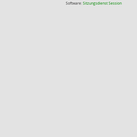
(Wird in
Software:
Sitzungsdienst
Session