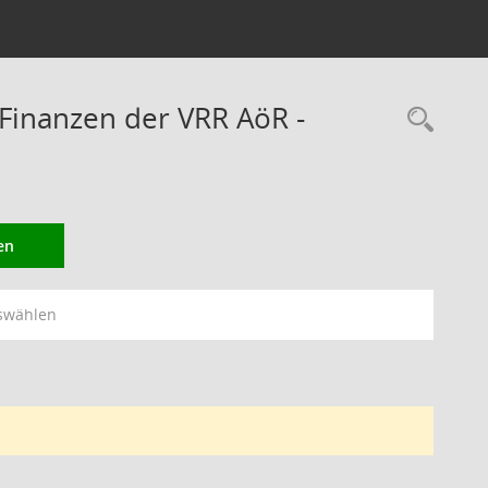
Finanzen der VRR AöR -
Rec
en
swählen