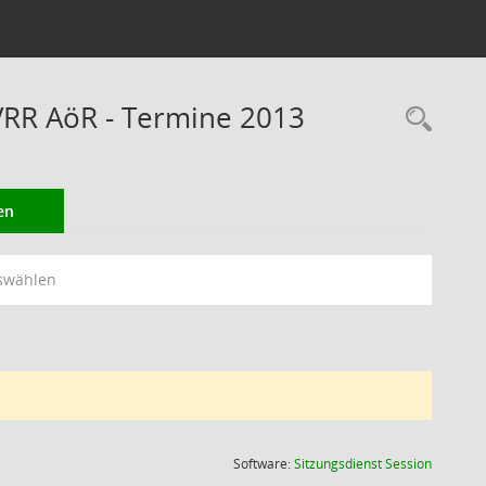
VRR AöR - Termine 2013
Rec
en
swählen
(Wird in
Software:
Sitzungsdienst
Session