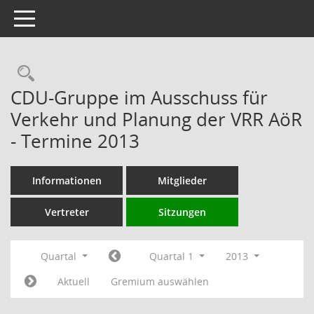
Toggle navigation
Rechercheauswahl
CDU-Gruppe im Ausschuss für
Verkehr und Planung der VRR AöR
- Termine 2013
Informationen
Mitglieder
Vertreter
Sitzungen
Quartal
Quartal 1
2013
Aktuell
Gremium auswählen