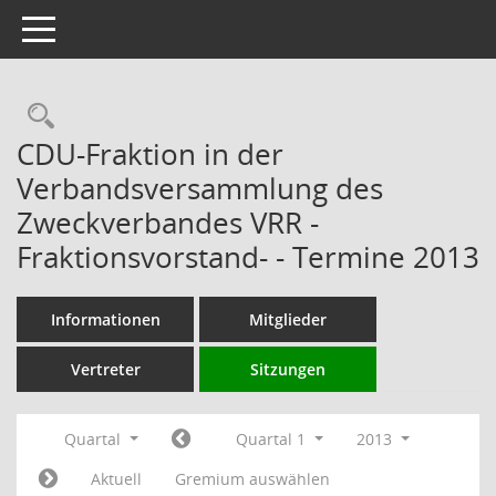
Toggle navigation
Rechercheauswahl
CDU-Fraktion in der
Verbandsversammlung des
Zweckverbandes VRR -
Fraktionsvorstand- - Termine 2013
Informationen
Mitglieder
Vertreter
Sitzungen
Quartal
Quartal 1
2013
Aktuell
Gremium auswählen