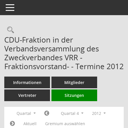
Toggle navigation
Rechercheauswahl
CDU-Fraktion in der
Verbandsversammlung des
Zweckverbandes VRR -
Fraktionsvorstand- - Termine 2012
Informationen
Mitglieder
Vertreter
Sitzungen
Quartal
Quartal 4
2012
Aktuell
Gremium auswählen