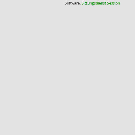
(Wird in
Software:
Sitzungsdienst
Session