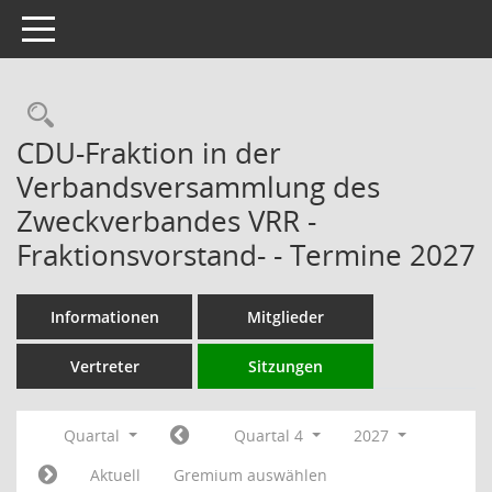
Toggle navigation
Rechercheauswahl
CDU-Fraktion in der
Verbandsversammlung des
Zweckverbandes VRR -
Fraktionsvorstand- - Termine 2027
Informationen
Mitglieder
Vertreter
Sitzungen
Quartal
Quartal 4
2027
Aktuell
Gremium auswählen