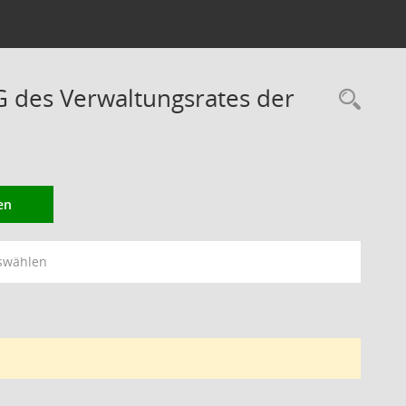
des Verwaltungsrates der
Rec
en
swählen