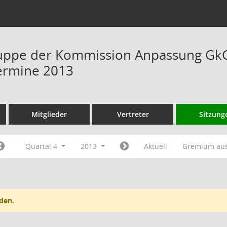
uppe der Kommission Anpassung GkG 
ermine 2013
Mitglieder
Vertreter
Sitzung
Quartal 4
2013
Aktuell
Gremium au
den.