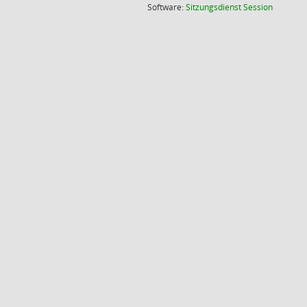
(Wird in
Software:
Sitzungsdienst
Session