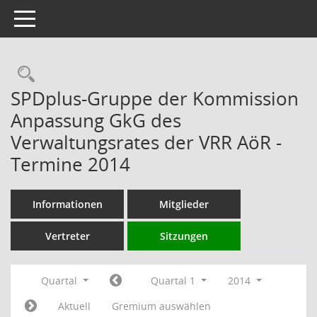
Toggle navigation
Rechercheauswahl
SPDplus-Gruppe der Kommission
Anpassung GkG des
Verwaltungsrates der VRR AöR -
Termine 2014
Informationen
Mitglieder
Vertreter
Sitzungen
Quartal
Quartal 1
2014
Aktuell
Gremium auswählen