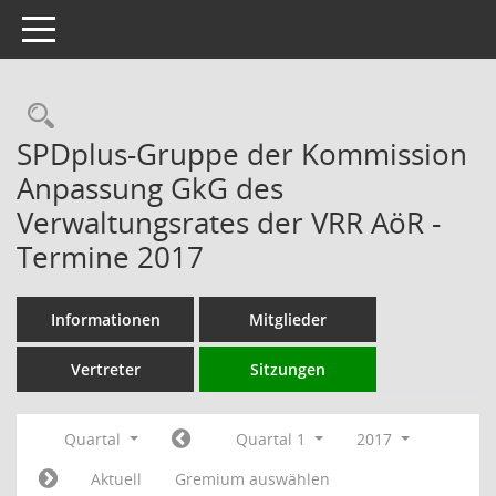
Toggle navigation
Rechercheauswahl
SPDplus-Gruppe der Kommission
Anpassung GkG des
Verwaltungsrates der VRR AöR -
Termine 2017
Informationen
Mitglieder
Vertreter
Sitzungen
Quartal
Quartal 1
2017
Aktuell
Gremium auswählen