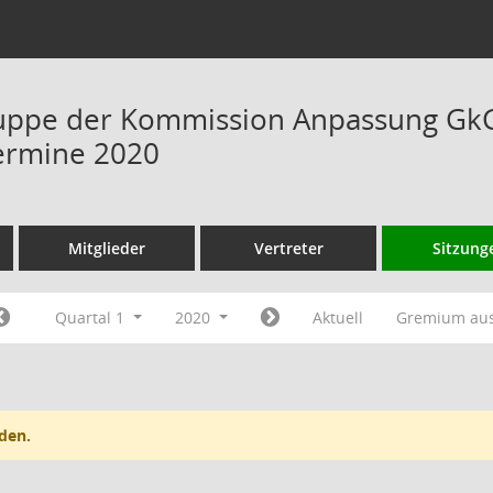
uppe der Kommission Anpassung GkG 
ermine 2020
Mitglieder
Vertreter
Sitzung
Quartal 1
2020
Aktuell
Gremium au
den.