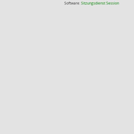
(Wird in
Software:
Sitzungsdienst
Session