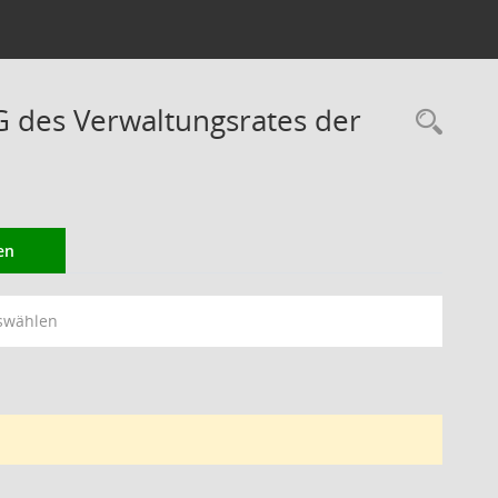
des Verwaltungsrates der
Rec
en
swählen