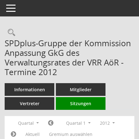
Toggle navigation
Rechercheauswahl
SPDplus-Gruppe der Kommission
Anpassung GkG des
Verwaltungsrates der VRR AöR -
Termine 2012
Informationen
Mitglieder
Vertreter
Sitzungen
Quartal
Quartal 1
2012
Aktuell
Gremium auswählen