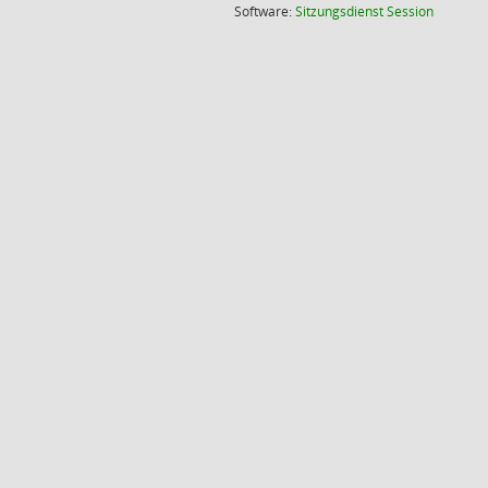
(Wird in
Software:
Sitzungsdienst
Session