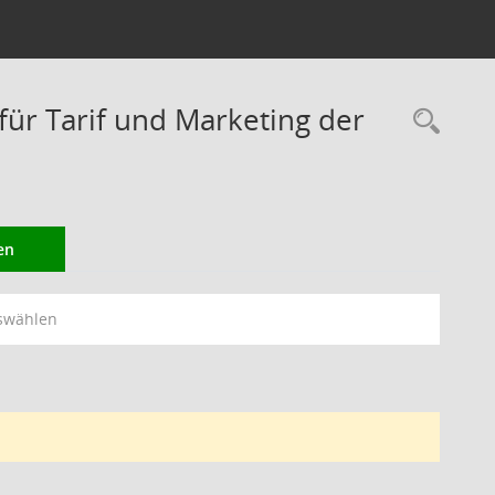
r Tarif und Marketing der
Rec
en
swählen