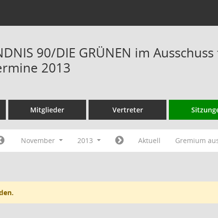
NIS 90/DIE GRÜNEN im Ausschuss fü
ermine 2013
Mitglieder
Vertreter
Sitzung
November
2013
Aktuell
Gremium au
den.