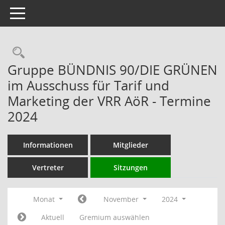
Toggle navigation
Rechercheauswahl
Gruppe BÜNDNIS 90/DIE GRÜNEN
im Ausschuss für Tarif und
Marketing der VRR AöR - Termine
2024
Informationen
Mitglieder
Vertreter
Sitzungen
Monat
November
2024
Aktuell
Gremium auswählen