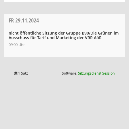
FR
29.11.2024
nicht öffentliche Sitzung der Gruppe B90/Die Grünen im
Ausschuss für Tarif und Marketing der VRR AöR
09:00 Uhr
(Wird in
1 Satz
Software:
Sitzungsdienst
Session