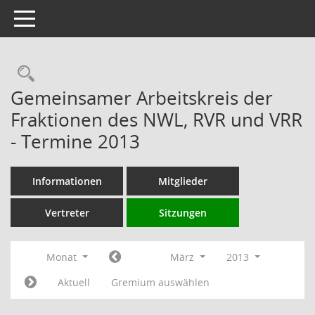
Toggle navigation
Rechercheauswahl
Gemeinsamer Arbeitskreis der
Fraktionen des NWL, RVR und VRR
- Termine 2013
Informationen
Mitglieder
Vertreter
Sitzungen
Monat
März
2013
Aktuell
Gremium auswählen