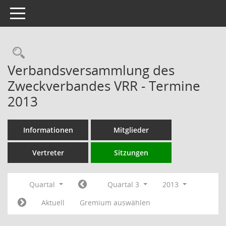
Toggle navigation
Rechercheauswahl
Verbandsversammlung des
Zweckverbandes VRR - Termine
2013
Informationen
Mitglieder
Vertreter
Sitzungen
Quartal
Quartal 3
2013
Aktuell
Gremium auswählen