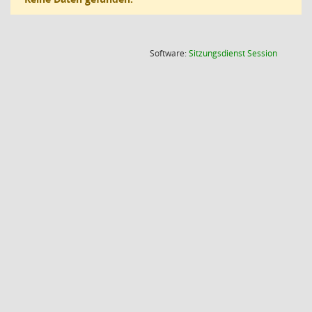
(Wird in
Software:
Sitzungsdienst
Session