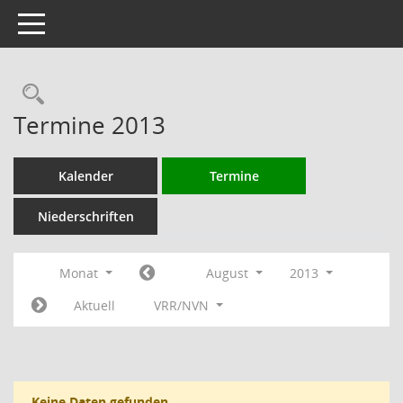
Toggle navigation
Rechercheauswahl
Termine 2013
Kalender
Termine
Niederschriften
Monat
August
2013
Aktuell
VRR/NVN
Keine Daten gefunden.