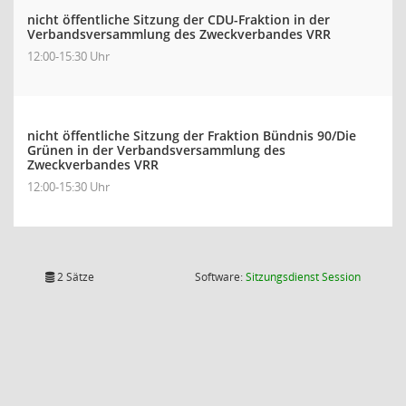
nicht öffentliche Sitzung der CDU-Fraktion in der
Verbandsversammlung des Zweckverbandes VRR
12:00-15:30 Uhr
nicht öffentliche Sitzung der Fraktion Bündnis 90/Die
Grünen in der Verbandsversammlung des
Zweckverbandes VRR
12:00-15:30 Uhr
(Wird in
2 Sätze
Software:
Sitzungsdienst
Session