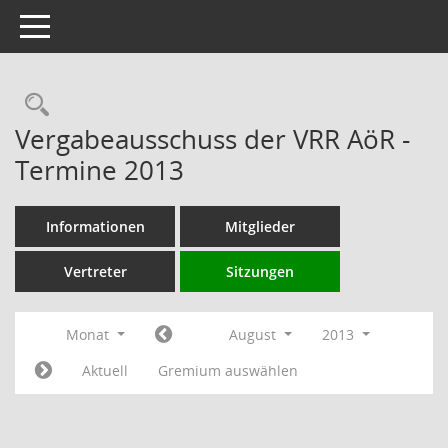
Toggle navigation
Rechercheauswahl
Vergabeausschuss der VRR AöR -
Termine 2013
Informationen
Mitglieder
Vertreter
Sitzungen
Monat
August
2013
Aktuell
Gremium auswählen