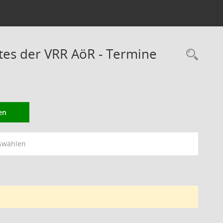
es der VRR AöR - Termine
Rec
en
swählen