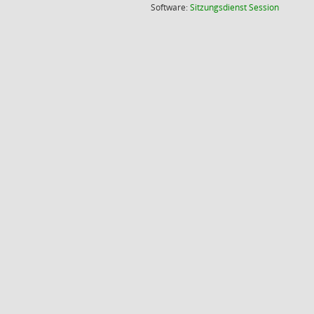
(Wird in
Software:
Sitzungsdienst
Session