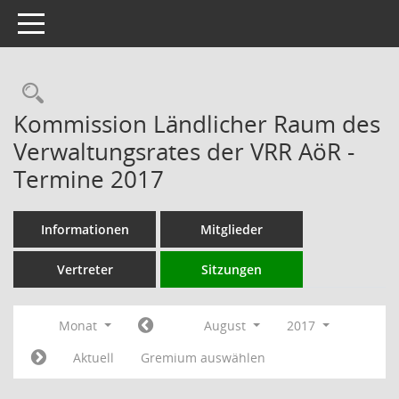
Toggle navigation
Rechercheauswahl
Kommission Ländlicher Raum des
Verwaltungsrates der VRR AöR -
Termine 2017
Informationen
Mitglieder
Vertreter
Sitzungen
Monat
August
2017
Aktuell
Gremium auswählen