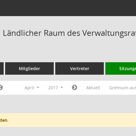
Ländlicher Raum des Verwaltungsrat
Mitglieder
Vertreter
Sitzung
April
2017
Aktuell
Gremium au
den.