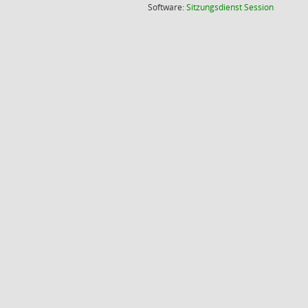
(Wird in
Software:
Sitzungsdienst
Session