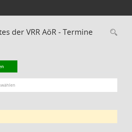
es der VRR AöR - Termine
Rec
en
swählen