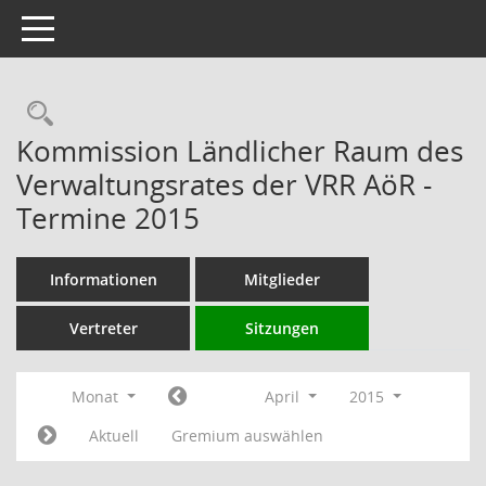
Toggle navigation
Rechercheauswahl
Kommission Ländlicher Raum des
Verwaltungsrates der VRR AöR -
Termine 2015
Informationen
Mitglieder
Vertreter
Sitzungen
Monat
April
2015
Aktuell
Gremium auswählen