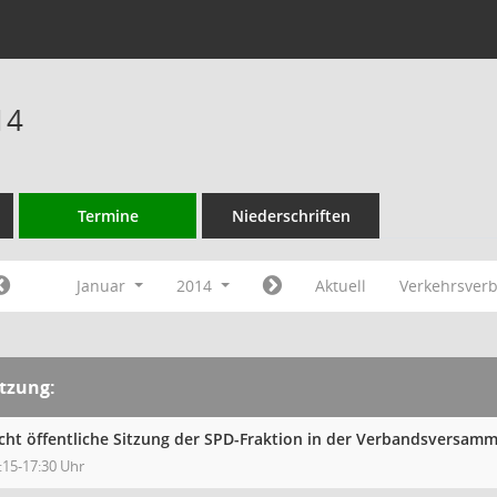
14
Termine
Niederschriften
Januar
2014
Aktuell
Verkehrsver
itzung:
cht öffentliche Sitzung der SPD-Fraktion in der Verbandsversa
:15-17:30 Uhr