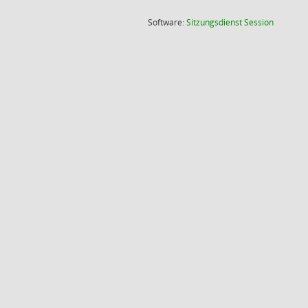
(Wird in
Software:
Sitzungsdienst
Session