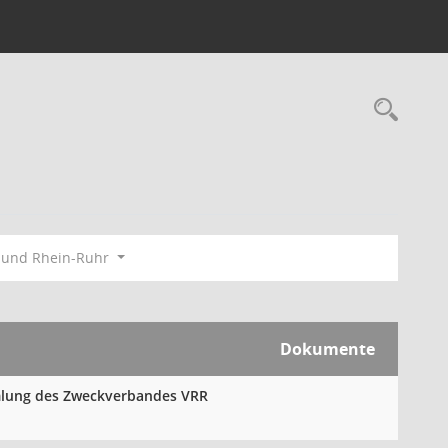
Rec
bund Rhein-Ruhr
Dokumente
mmlung des Zweckverbandes VRR