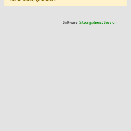
(Wird in
Software:
Sitzungsdienst
Session