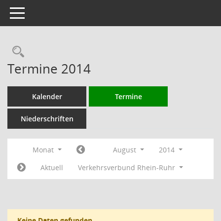
Toggle navigation
Rechercheauswahl
Termine 2014
Kalender
Termine
Niederschriften
Monat
August
2014
Aktuell
Verkehrsverbund Rhein-Ruhr
Keine Daten gefunden.