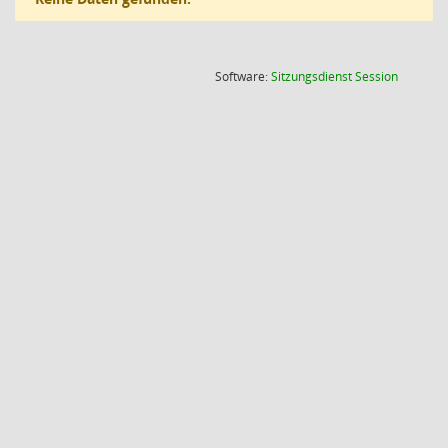
(Wird in
Software:
Sitzungsdienst
Session