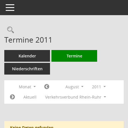
Toggle navigation
Rechercheauswahl
Termine 2011
Kalender
Termine
Niederschriften
Monat
August
2011
Aktuell
Verkehrsverbund Rhein-Ruhr
Keine Daten gefunden.