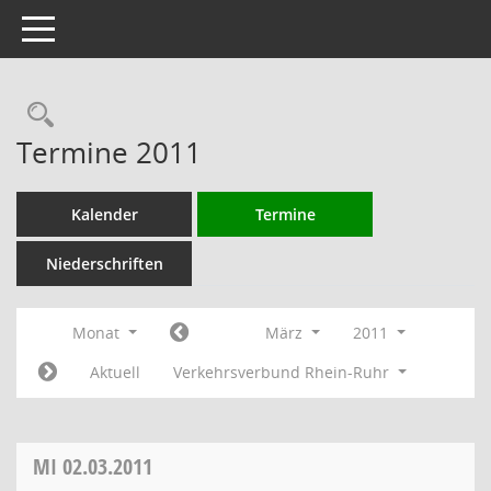
Toggle navigation
Rechercheauswahl
Termine 2011
Kalender
Termine
Niederschriften
Monat
März
2011
Aktuell
Verkehrsverbund Rhein-Ruhr
MI
02.03.2011