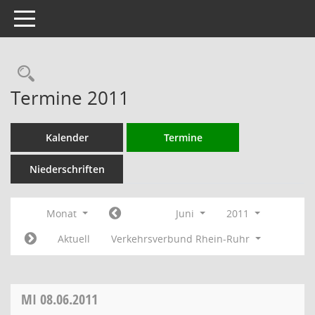
Toggle navigation
Rechercheauswahl
Termine 2011
Kalender
Termine
Niederschriften
Monat
Juni
2011
Aktuell
Verkehrsverbund Rhein-Ruhr
MI
08.06.2011