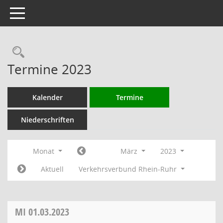
Toggle navigation
Rechercheauswahl
Termine 2023
Kalender
Termine
Niederschriften
Monat
März
2023
Aktuell
Verkehrsverbund Rhein-Ruhr
MI
01.03.2023