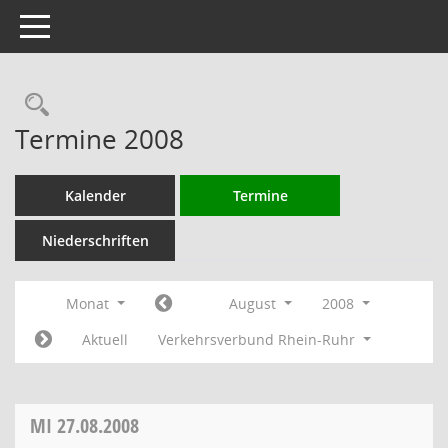
Toggle navigation
Rechercheauswahl
Termine 2008
Kalender
Termine
Niederschriften
Monat
August
2008
Aktuell
Verkehrsverbund Rhein-Ruhr
MI
27.08.2008