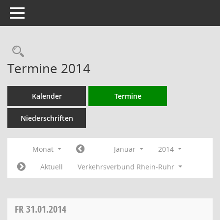
Toggle navigation
Rechercheauswahl
Termine 2014
Kalender
Termine
Niederschriften
Monat
Januar
2014
Aktuell
Verkehrsverbund Rhein-Ruhr
FR
31.01.2014