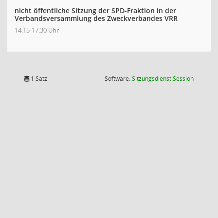
nicht öffentliche Sitzung der SPD-Fraktion in der
Verbandsversammlung des Zweckverbandes VRR
14:15-17:30 Uhr
(Wird in
1 Satz
Software:
Sitzungsdienst
Session