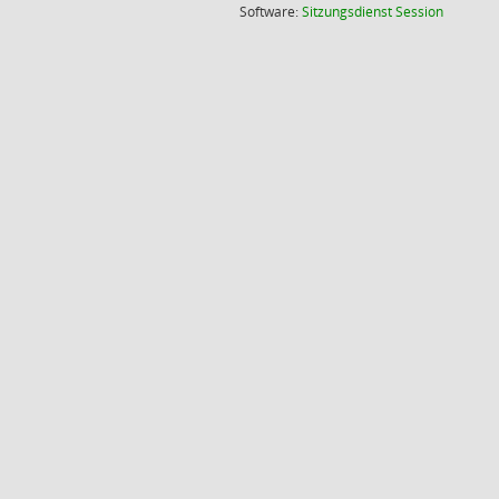
(Wird in
Software:
Sitzungsdienst
Session