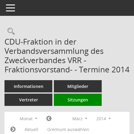
Toggle navigation
Rechercheauswahl
CDU-Fraktion in der
Verbandsversammlung des
Zweckverbandes VRR -
Fraktionsvorstand- - Termine 2014
Informationen
Mitglieder
Vertreter
Sitzungen
Monat
März
2014
Aktuell
Gremium auswählen