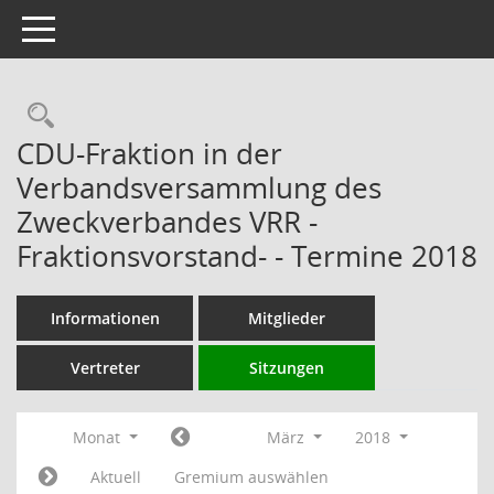
Toggle navigation
Rechercheauswahl
CDU-Fraktion in der
Verbandsversammlung des
Zweckverbandes VRR -
Fraktionsvorstand- - Termine 2018
Informationen
Mitglieder
Vertreter
Sitzungen
Monat
März
2018
Aktuell
Gremium auswählen