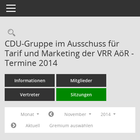
Toggle navigation
Rechercheauswahl
CDU-Gruppe im Ausschuss für
Tarif und Marketing der VRR AöR -
Termine 2014
Informationen
Mitglieder
Vertreter
Sitzungen
Monat
November
2014
Aktuell
Gremium auswählen